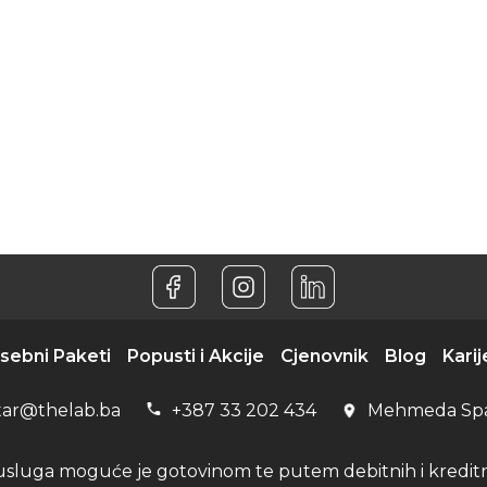
sebni Paketi
Popusti i Akcije
Cjenovnik
Blog
Karij
tar@thelab.ba
+387 33 202 434
Mehmeda Sp
usluga moguće je gotovinom te putem debitnih i kreditni