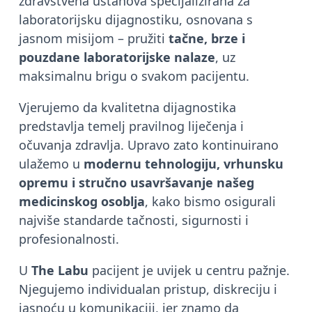
zdravstvena ustanova specijalizirana za
laboratorijsku dijagnostiku, osnovana s
jasnom misijom – pružiti
tačne, brze i
pouzdane laboratorijske nalaze
, uz
maksimalnu brigu o svakom pacijentu.
Vjerujemo da kvalitetna dijagnostika
predstavlja temelj pravilnog liječenja i
očuvanja zdravlja. Upravo zato kontinuirano
ulažemo u
modernu tehnologiju, vrhunsku
opremu i stručno usavršavanje našeg
medicinskog osoblja
, kako bismo osigurali
najviše standarde tačnosti, sigurnosti i
profesionalnosti.
U
The Labu
pacijent je uvijek u centru pažnje.
Njegujemo individualan pristup, diskreciju i
jasnoću u komunikaciji, jer znamo da