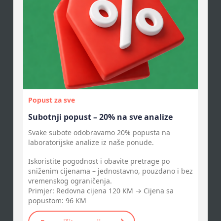
Popust za sve
Subotnji popust – 20% na sve analize
Svake subote odobravamo 20% popusta na
laboratorijske analize iz naše ponude.
Iskoristite pogodnost i obavite pretrage po
sniženim cijenama – jednostavno, pouzdano i bez
vremenskog ograničenja.
Primjer: Redovna cijena 120 KM → Cijena sa
popustom: 96 KM