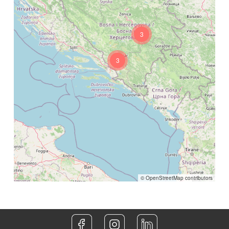
3
3
©
OpenStreetMap
contributors