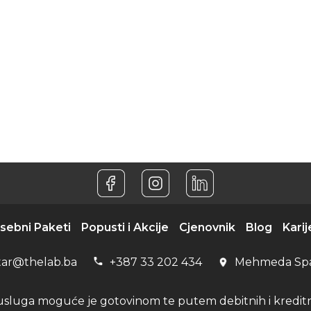
sebni Paketi
Popusti i Akcije
Cjenovnik
Blog
Karij
tar@thelab.ba
+387 33 202 434
Mehmeda Sp
usluga moguće je gotovinom te putem debitnih i kreditni