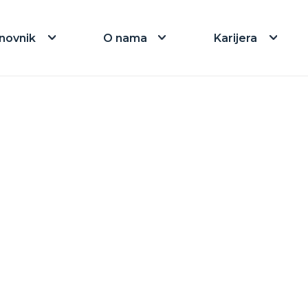
novnik
O nama
Karijera