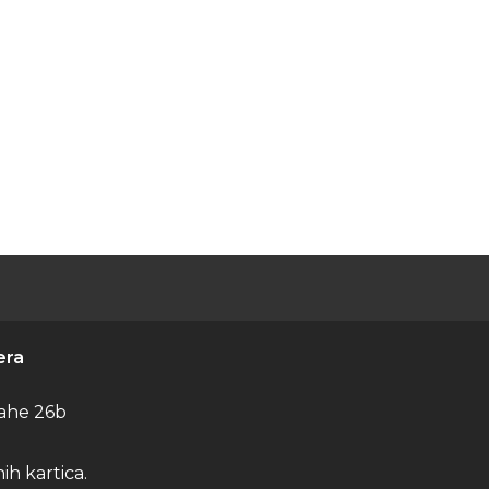
era
ahe 26b
h kartica.