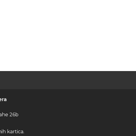
era
ahe 26b
h kartica.