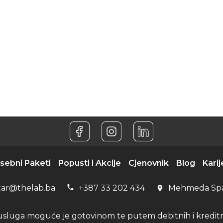
sebni Paketi
Popusti i Akcije
Cjenovnik
Blog
Karij
tar@thelab.ba
+387 33 202 434
Mehmeda Sp
usluga moguće je gotovinom te putem debitnih i kreditni