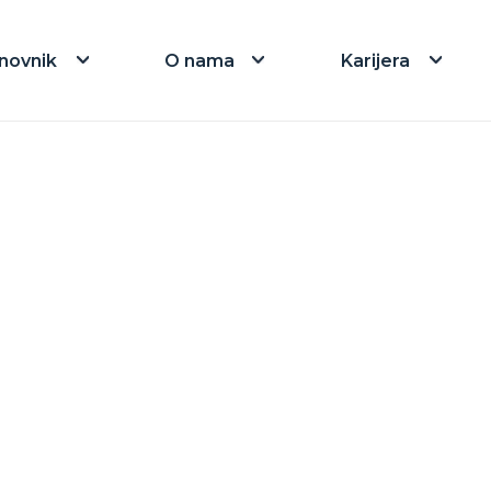
novnik
O nama
Karijera