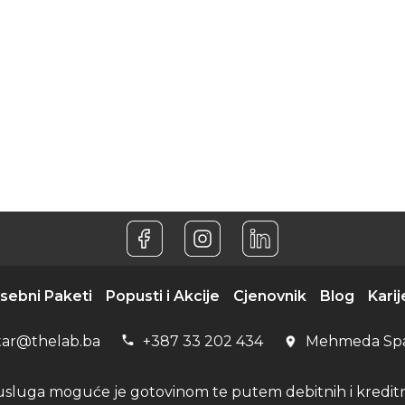
sebni Paketi
Popusti i Akcije
Cjenovnik
Blog
Karij
tar@thelab.ba
+387 33 202 434
Mehmeda Sp
usluga moguće je gotovinom te putem debitnih i kreditni