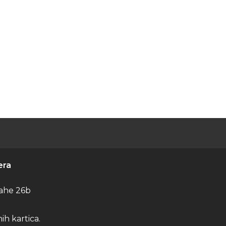
era
ahe 26b
h kartica.