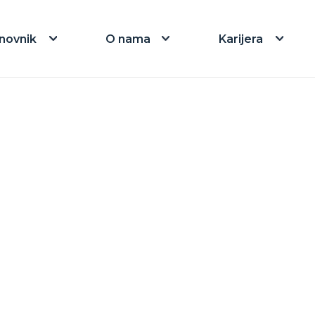
novnik
O nama
Karijera