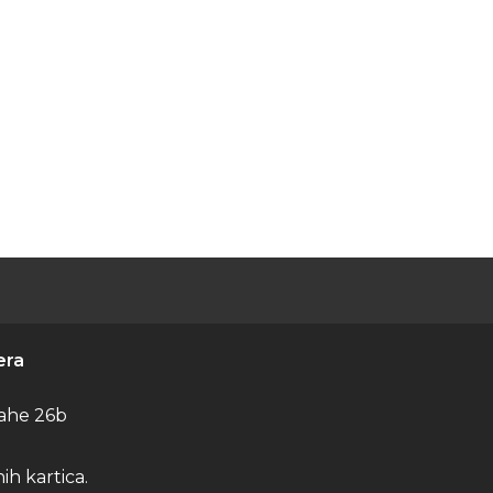
era
ahe 26b
h kartica.