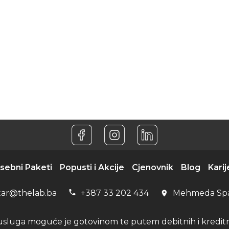
sebni Paketi
Popusti i Akcije
Cjenovnik
Blog
Karij
tar@thelab.ba
+387 33 202 434
Mehmeda Sp
usluga moguće je gotovinom te putem debitnih i kreditni