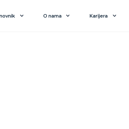
novnik
O nama
Karijera