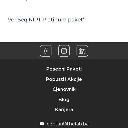
VeriSeq NIPT Platinum paket*
Posebni Paketi
Popusti i Akcije
Cjenovnik
Blog
Karijera
centar@thelab.ba