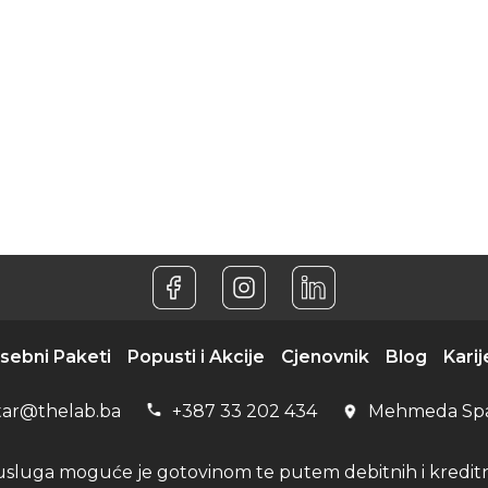
sebni Paketi
Popusti i Akcije
Cjenovnik
Blog
Karij
tar@thelab.ba
+387 33 202 434
Mehmeda Sp
usluga moguće je gotovinom te putem debitnih i kreditni