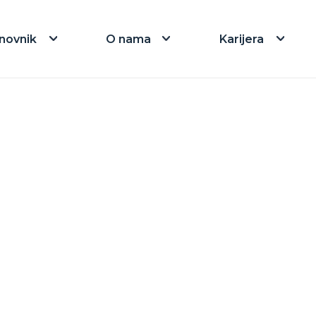
novnik
O nama
Karijera