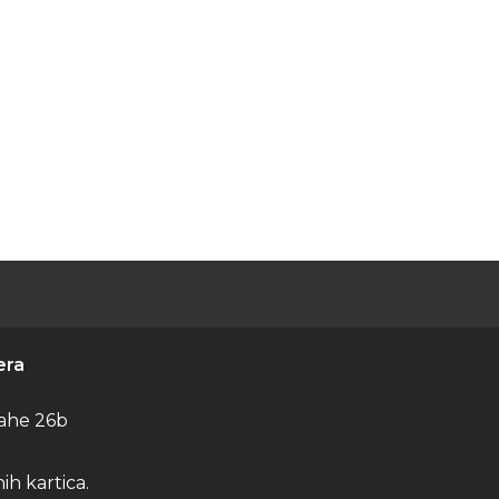
era
ahe 26b
h kartica.