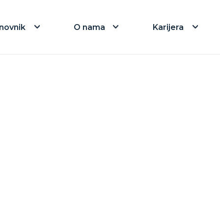
novnik
O nama
Karijera