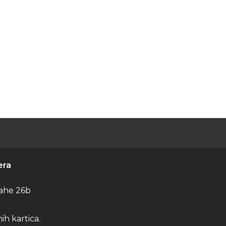
era
ahe 26b
h kartica.