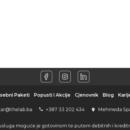
sebni Paketi
Popusti i Akcije
Cjenovnik
Blog
Karij
tar@thelab.ba
+387 33 202 434
Mehmeda Sp
usluga moguće je gotovinom te putem debitnih i kreditni