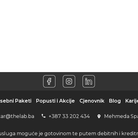
sebni Paketi
Popusti i Akcije
Cjenovnik
Blog
Karij
tar@thelab.ba
+387 33 202 434
Mehmeda Sp
usluga moguće je gotovinom te putem debitnih i kreditni