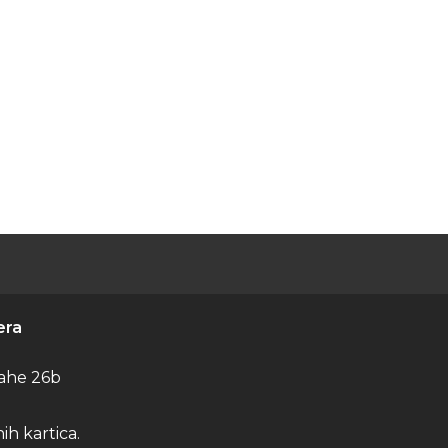
era
ahe 26b
h kartica.