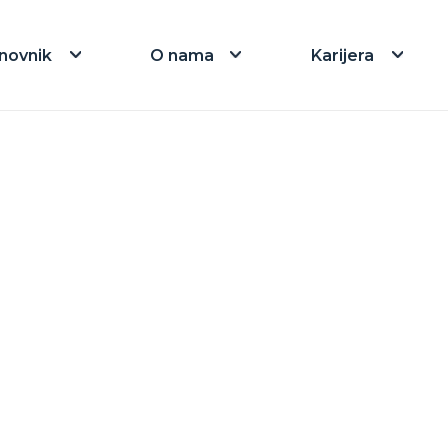
novnik
O nama
Karijera