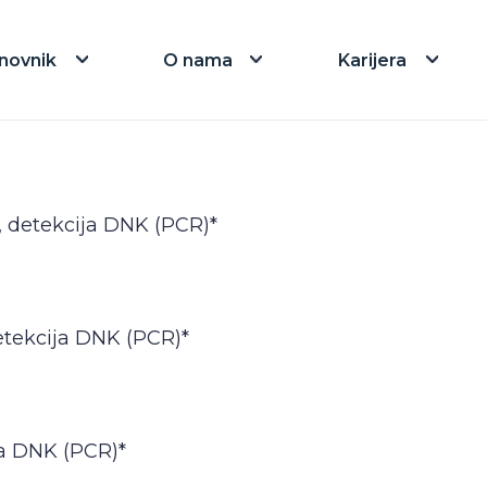
novnik
O nama
Karijera
 detekcija DNK (PCR)*
detekcija DNK (PCR)*
a DNK (PCR)*