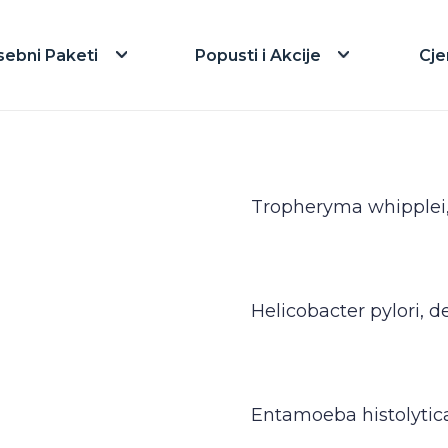
sebni Paketi
Popusti i Akcije
Cje
Tropheryma whipplei,
Helicobacter pylori, 
Entamoeba histolytic