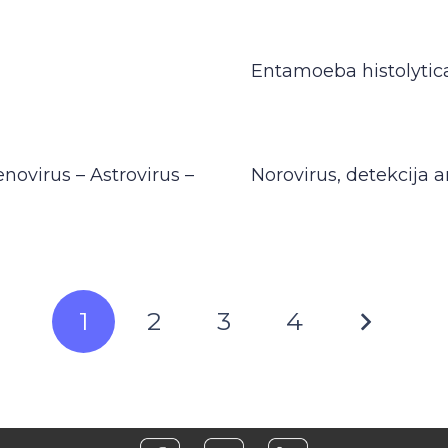
Entamoeba histolytica
novirus – Astrovirus –
Norovirus, detekcija 
1
2
3
4