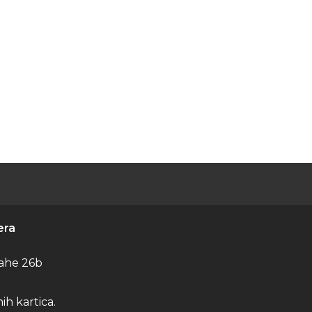
era
ahe 26b
h kartica.