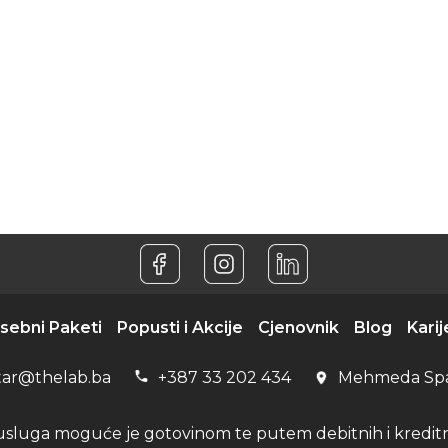
sebni Paketi
Popusti i Akcije
Cjenovnik
Blog
Karij
tar@thelab.ba
+387 33 202 434
Mehmeda Sp
usluga moguće je gotovinom te putem debitnih i kreditni