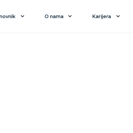
novnik
O nama
Karijera