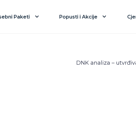
sebni Paketi
Popusti i Akcije
Cje
DNK analiza – utvrđiva