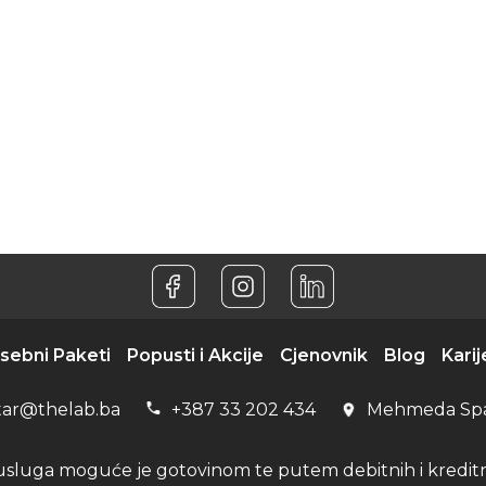
sebni Paketi
Popusti i Akcije
Cjenovnik
Blog
Karij
tar@thelab.ba
+387 33 202 434
Mehmeda Sp
usluga moguće je gotovinom te putem debitnih i kreditni