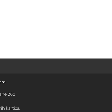
era
ahe 26b
h kartica.