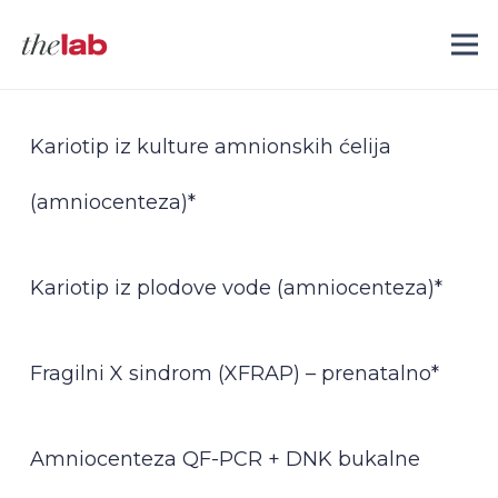
Kariotip iz kulture amnionskih ćelija
(amniocenteza)*
Kariotip iz plodove vode (amniocenteza)*
Fragilni X sindrom (XFRAP) – prenatalno*
Amniocenteza QF-PCR + DNK bukalne