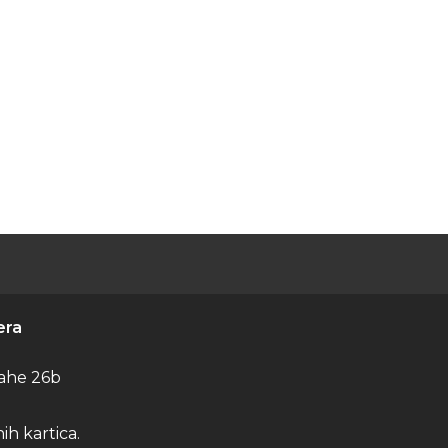
era
ahe 26b
h kartica.