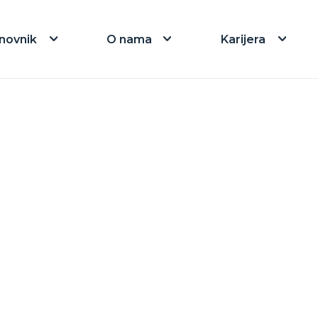
novnik
O nama
Karijera