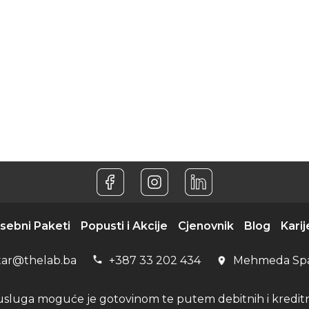
sebni Paketi
Popusti i Akcije
Cjenovnik
Blog
Karij
tar@thelab.ba
+387 33 202 434
Mehmeda Sp
usluga moguće je gotovinom te putem debitnih i kreditni