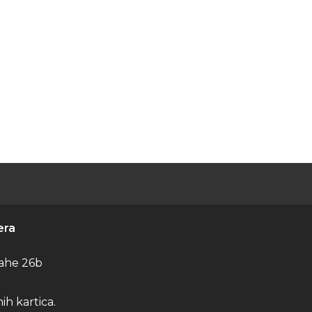
era
ahe 26b
h kartica.