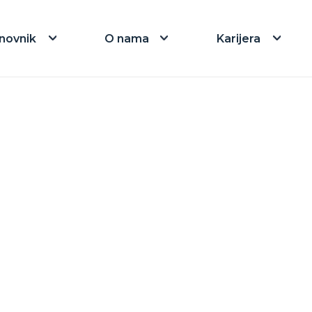
novnik
O nama
Karijera