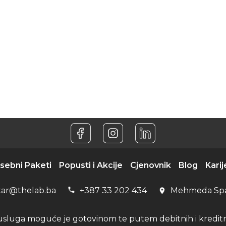
sebni Paketi
Popusti i Akcije
Cjenovnik
Blog
Karij
tar@thelab.ba
+387 33 202 434
Mehmeda Sp
usluga moguće je gotovinom te putem debitnih i kreditni