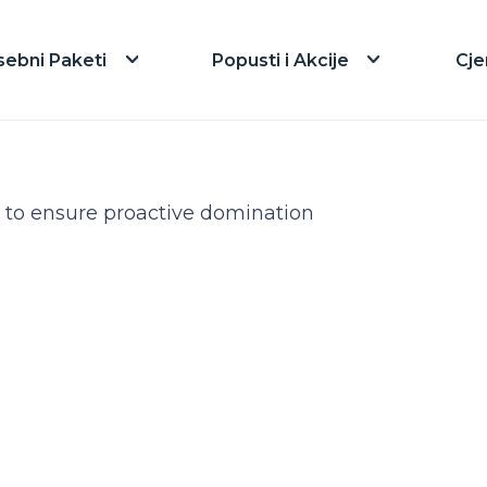
sebni Paketi
Popusti i Akcije
Cje
es to ensure proactive domination