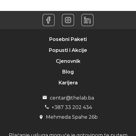
Posebni Paketi
Popusti i Akcije
Cjenovnik
Blog
Karijera
centar@thelab.ba
+387 33 202 434
Mehmeda Spahe 26b
Plaćanje usluga moguće je gotovinom te putem