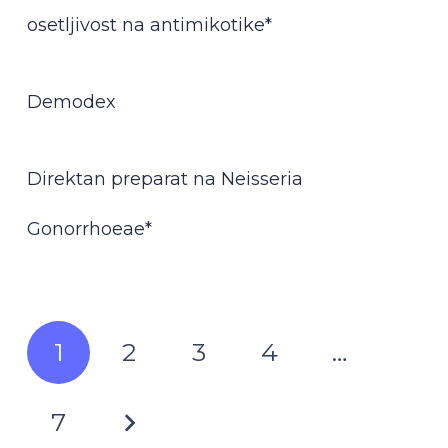
osetljivost na antimikotike*
Demodex
Direktan preparat na Neisseria
Gonorrhoeae*
1
2
3
4
…
7