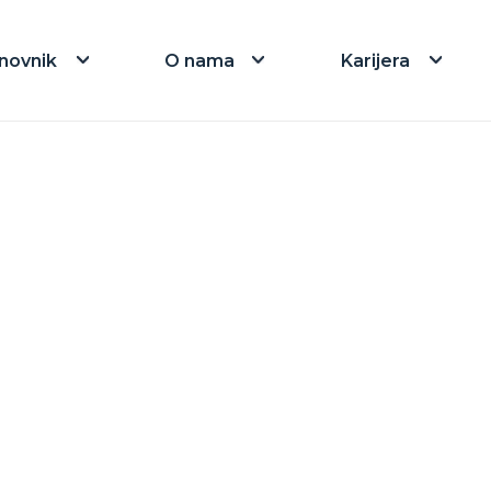
novnik
O nama
Karijera