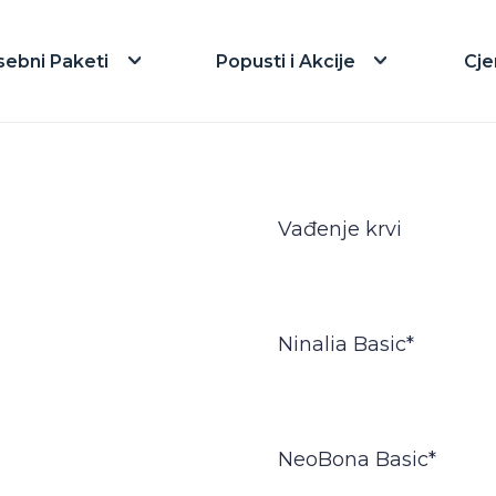
sebni Paketi
Popusti i Akcije
Cje
Vađenje krvi
Ninalia Basic*
NeoBona Basic*