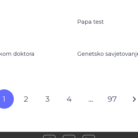
Papa test
ukom doktora
Genetsko savjetovanj
1
2
3
4
…
97