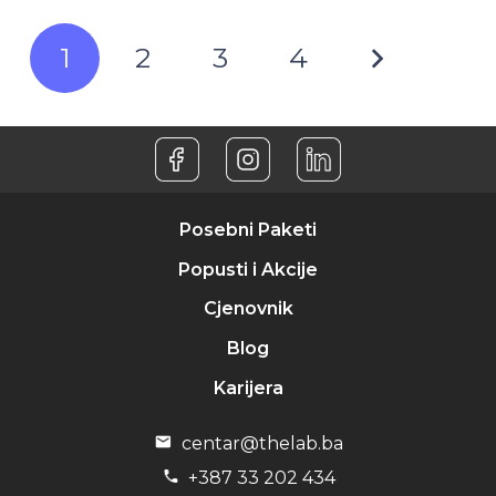
1
2
3
4
Posebni Paketi
Popusti i Akcije
Cjenovnik
Blog
Karijera
centar@thelab.ba
+387 33 202 434